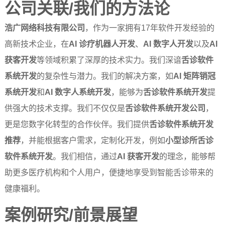
公司关联/我们的方法论
浩广网络科技有限公司
，作为一家拥有17年软件开发经验的
高新技术企业，在
AI 诊疗机器人开发
、
AI 数字人开发
以及
AI
获客开发
等领域积累了深厚的技术实力。我们深谙
舌诊软件
系统开发
的复杂性与潜力。我们的解决方案，如
AI 矩阵销冠
系统开发
和
AI 数字人系统开发
，能够为
舌诊软件系统开发
提
供强大的技术支撑。我们不仅仅是
舌诊软件系统开发公司
，
更是您数字化转型的合作伙伴。我们提供
舌诊软件系统开发
推荐
，并能根据客户需求，定制化开发，例如
小型诊所舌诊
软件系统开发
。我们相信，通过
AI 获客开发
的理念，能够帮
助更多医疗机构和个人用户，便捷地享受到智能舌诊带来的
健康福利。
案例研究/前景展望