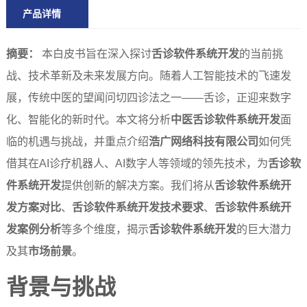
产品详情
摘要：
本白皮书旨在深入探讨
舌诊软件系统开发
的当前挑
战、技术革新及未来发展方向。随着人工智能技术的飞速发
展，传统中医的望闻问切四诊法之一——舌诊，正迎来数字
化、智能化的新时代。本文将分析
中医舌诊软件系统开发
面
临的机遇与挑战，并重点介绍
浩广网络科技有限公司
如何凭
借其在AI诊疗机器人、AI数字人等领域的领先技术，为
舌诊软
件系统开发
提供创新的解决方案。我们将从
舌诊软件系统开
发方案对比
、
舌诊软件系统开发技术要求
、
舌诊软件系统开
发案例分析
等多个维度，揭示
舌诊软件系统开发
的巨大潜力
及其
市场前景
。
背景与挑战